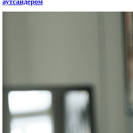
аутсайдером