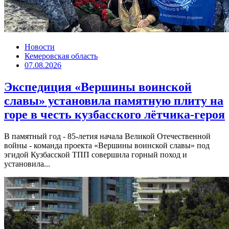
Новости
Кемеровская область
07.08.2026
Экспедиция «Вершины воинской
славы» установила памятную плиту на
горе в честь кузбасского лётчика-героя
В памятный год - 85-летия начала Великой Отечественной
войны - команда проекта «Вершины воинской славы» под
эгидой Кузбасской ТПП совершила горный поход и
установила...