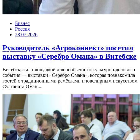
Бизнес
Россия
28.07.2026
Руководитель «Агроконнект» посетил
выставку «Серебро Омана» в Витебске
Витебск стал площадкой для необычного культурно-делового
события — выставки «Серебро Омана», которая познакомила
гостей с традиционными ремёслами и ювелирным искусством
Султаната Оман....