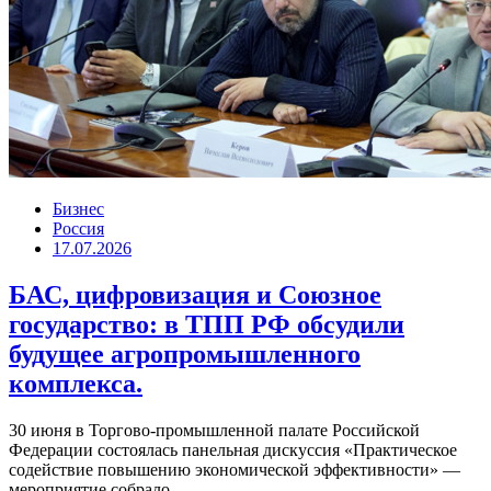
Бизнес
Россия
17.07.2026
БАС, цифровизация и Союзное
государство: в ТПП РФ обсудили
будущее агропромышленного
комплекса.
30 июня в Торгово-промышленной палате Российской
Федерации состоялась панельная дискуссия «Практическое
содействие повышению экономической эффективности» —
мероприятие собрало...