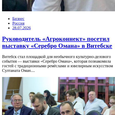
Бизнес
Россия
28.07.2026
Руководитель «Агроконнект» посетил
выставку «Серебро Омана» в Витебске
Витебск стал площадкой для необычного культурно-делового
события — выставки «Серебро Омана», которая познакомила
гостей с традиционными ремёслами и ювелирным искусством
Султаната Оман....