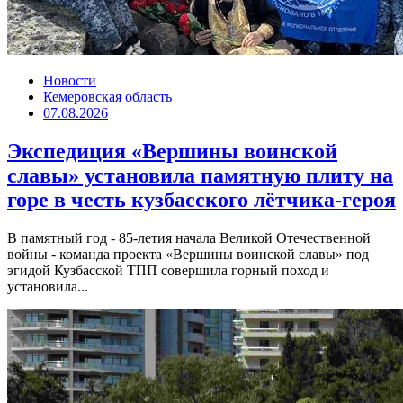
Новости
Кемеровская область
07.08.2026
Экспедиция «Вершины воинской
славы» установила памятную плиту на
горе в честь кузбасского лётчика-героя
В памятный год - 85-летия начала Великой Отечественной
войны - команда проекта «Вершины воинской славы» под
эгидой Кузбасской ТПП совершила горный поход и
установила...