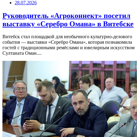
28.07.2026
Руководитель «Агроконнект» посетил
выставку «Серебро Омана» в Витебске
Витебск стал площадкой для необычного культурно-делового
события — выставки «Серебро Омана», которая познакомила
гостей с традиционными ремёслами и ювелирным искусством
Султаната Оман....