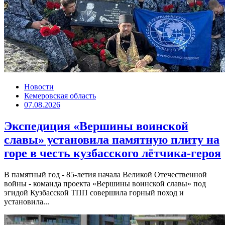
Новости
Кемеровская область
07.08.2026
Экспедиция «Вершины воинской
славы» установила памятную плиту на
горе в честь кузбасского лётчика-героя
В памятный год - 85-летия начала Великой Отечественной
войны - команда проекта «Вершины воинской славы» под
эгидой Кузбасской ТПП совершила горный поход и
установила...