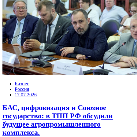
Бизнес
Россия
17.07.2026
БАС, цифровизация и Союзное
государство: в ТПП РФ обсудили
будущее агропромышленного
комплекса.