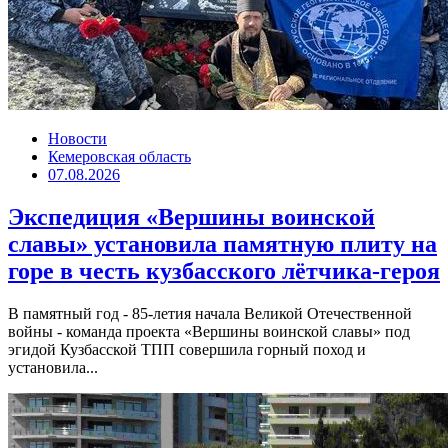
Новости
Кемеровская область
07.08.2026
Экспедиция «Вершины воинской
славы» установила памятную плиту на
горе в честь кузбасского лётчика-героя
В памятный год - 85-летия начала Великой Отечественной
войны - команда проекта «Вершины воинской славы» под
эгидой Кузбасской ТПП совершила горный поход и
установила...