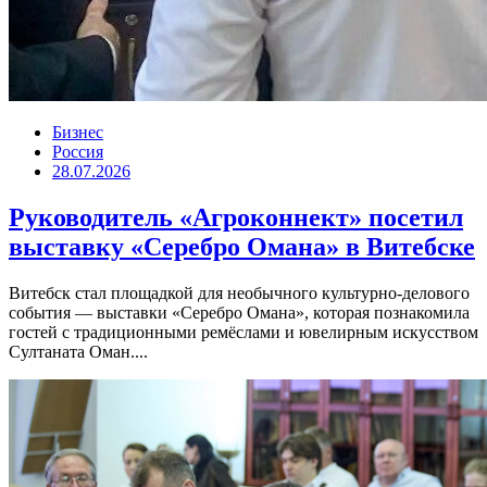
Бизнес
Россия
28.07.2026
Руководитель «Агроконнект» посетил
выставку «Серебро Омана» в Витебске
Витебск стал площадкой для необычного культурно-делового
события — выставки «Серебро Омана», которая познакомила
гостей с традиционными ремёслами и ювелирным искусством
Султаната Оман....