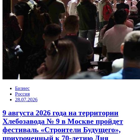
Бизнес
Россия
28.07.2026
9 августа 2026 года на территории
Хлебозавода № 9 в Москве пройдет
фестиваль «Строители Будущего»,
приуроченный к 70-летию Дня