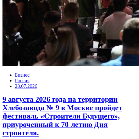
Бизнес
Россия
28.07.2026
9 августа 2026 года на территории
Хлебозавода № 9 в Москве пройдет
фестиваль «Строители Будущего»,
приуроченный к 70-летию Дня
строителя.