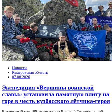
Новости
Кемеровская область
07.08.2026
Экспедиция «Вершины воинской
славы» установила памятную плиту на
горе в честь кузбасского лётчика-героя
В памятный год - 85-летия начала Великой Отечественной