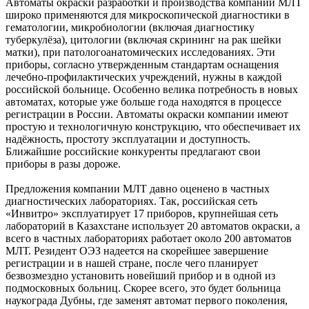
Автоматы окраски разработки и производства компании МЛТ
широко применяются для микроскопической диагностики в
гематологии, микробиологии (включая диагностику
туберкулёза), цитологии (включая скрининг на рак шейки
матки), при патологоанатомических исследованиях. Эти
приборы, согласно утвержденным стандартам оснащения
лечебно-профилактических учреждений, нужны в каждой
российской больнице. Особенно велика потребность в новых
автоматах, которые уже больше года находятся в процессе
регистрации в России. Автоматы окраски компании имеют
простую и технологичную конструкцию, что обеспечивает их
надёжность, простоту эксплуатации и доступность.
Ближайшие российские конкуренты предлагают свои
приборы в разы дороже.
Предложения компании МЛТ давно оценено в частных
диагностических лабораториях. Так, российская сеть
«Инвитро» эксплуатирует 17 приборов, крупнейшая сеть
лабораторий в Казахстане использует 20 автоматов окраски, а
всего в частных лабораториях работает около 200 автоматов
МЛТ. Резидент ОЭЗ надеется на скорейшее завершение
регистрации и в нашей стране, после чего планирует
безвозмездно установить новейший прибор и в одной из
подмосковных больниц. Скорее всего, это будет больница
наукограда Дубны, где заменят автомат первого поколения,