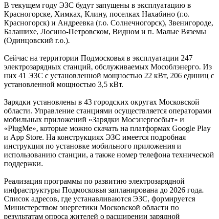
В текущем году ЭЗС будут запущены в эксплуатацию в
Красногорске, Химках, Клину, поселках Нахабино (г.о.
Красногорск) и Андреевка (г.о. Солнечногорск), Звенигороде,
Балашихе, Лосино-Петровском, Видном и п. Малые Вяземы
(Одинцовский г.о.).
Сейчас на территории Подмосковья в эксплуатации 247
электрозарядных станций, обслуживаемых Мособлэнерго. Из
них 41 ЭЗС с установленной мощностью 22 кВт, 206 единиц с
установленной мощностью 3,5 кВт.
Зарядки установлены в 43 городских округах Московской
области. Управление станциями осуществляется операторами
мобильных приложений «Зарядки Мосэнергосбыт» и
«PlugMe», которые можно скачать на платформах Google Play
и App Store. На конструкциях ЭЗС имеется подробная
инструкция по установке мобильного приложения и
использованию станции, а также номер телефона технической
поддержки.
Реализация программы по развитию электрозарядной
инфраструктуры Подмосковья запланирована до 2026 года.
Список адресов, где устанавливаются ЭЗС, формируется
Министерством энергетики Московской области по
результатам опроса жителей о расширении зарядной