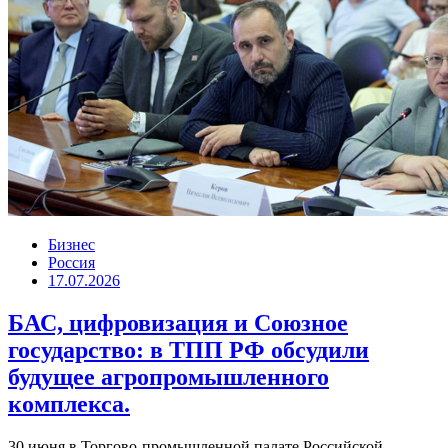
Бизнес
Россия
17.07.2026
БАС, цифровизация и Союзное
государство: в ТПП РФ обсудили
будущее агропромышленного
комплекса.
30 июня в Торгово-промышленной палате Российской