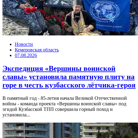
Новости
Кемеровская область
07.08.2026
Экспедиция «Вершины воинской
славы» установила памятную плиту на
горе в честь кузбасского лётчика-героя
В памятный год - 85-летия начала Великой Отечественной
войны - команда проекта «Вершины воинской славы» под
эгидой Кузбасской ТПП совершила горный поход и
установила...