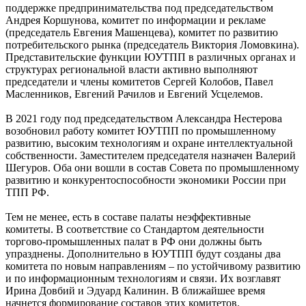
поддержке предпринимательства под председательством
Андрея Коршунова, комитет по информации и рекламе
(председатель Евгения Машенцева), комитет по развитию
потребительского рынка (председатель Виктория Ломовкина).
Представительские функции ЮУТПП в различных органах и
структурах региональной власти активно выполняют
председатели и члены комитетов Сергей Колобов, Павел
Масленников, Евгений Рачилов и Евгений Усцелемов.
В 2021 году под председательством Александра Нестерова
возобновил работу комитет ЮУТПП по промышленному
развитию, высоким технологиям и охране интеллектуальной
собственности. Заместителем председателя назначен Валерий
Шегуров. Оба они вошли в состав Совета по промышленному
развитию и конкурентоспособности экономики России при
ТПП РФ.
Тем не менее, есть в составе палаты неэффективные
комитеты. В соответствие со Стандартом деятельности
торгово-промышленных палат в РФ они должны быть
упразднены. Дополнительно в ЮУТПП будут созданы два
комитета по новым направлениям – по устойчивому развитию
и по информационным технологиям и связи. Их возглавят
Ирина Довбий и Эдуард Калинин. В ближайшее время
начнется формирование составов этих комитетов.