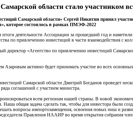
 Самарской области стало участником 
стиций Самарской области» Сергей Никитин принял участие
я», которое состоялось в рамках ПМЭФ-2022
итоги деятельности Ассоциации за прошедший год и наметили п
ства по привлечению инвестиций в части взаимодействия с кол
ый директор «Агентство по привлечению инвестиций Самарско
ием Азаровым активно будет принимать участие во всех основн
нвестиций Самарской области Дмитрий Богданов проведет нескол
ряда соглашений с участием министра.
низироваться всем регионам нашей страны. В новой экономиче
. Наша общая задача сделать так, чтобы для инвестора были со
решать вопросы импортозамещения, освоения новых ниш и разви
редседателя Правления НААИР во время открытия собрания член