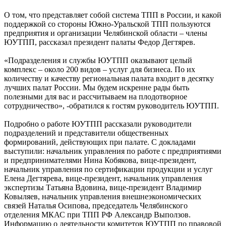
О том, что представляет собой система ТПП в России, и какой
поддержкой со стороны Южно-Уральской ТПП пользуются
предприятия и организации Челябинской области – члены
ЮУТПП, рассказал президент палаты Федор Дегтярев.
«Подразделения и службы ЮУТПП оказывают целый
комплекс – около 200 видов – услуг для бизнеса. По их
количеству и качеству региональная палата входит в десятку
лучших палат России. Мы будем искренне рады быть
полезными для вас и рассчитываем на плодотворное
сотрудничество», -обратился к гостям руководитель ЮУТПП.
Подробно о работе ЮУТПП рассказали руководители
подразделений и представители общественных
формирований, действующих при палате. С докладами
выступили: начальник управления по работе с предприятиями
и предпринимателями Нина Кобякова, вице-президент,
начальник управления по сертификации продукции и услуг
Елена Дегтярева, вице-президент, начальник управления
экспертизы Татьяна Вдовина, вице-президент Владимир
Ковыляев, начальник управления внешнеэкономических
связей Наталья Осипова, председатель Челябинского
отделения МКАС при ТПП РФ Александр Выползов.
Информацию о деятельности комитетов ЮУТПП по правовой