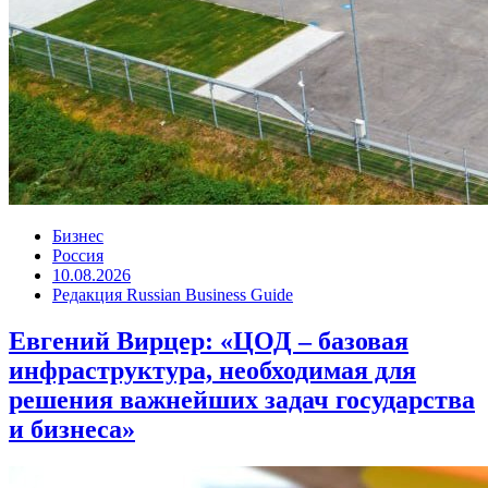
Бизнес
Россия
10.08.2026
Редакция Russian Business Guide
Евгений Вирцер: «ЦОД – базовая
инфраструктура, необходимая для
решения важнейших задач государства
и бизнеса»