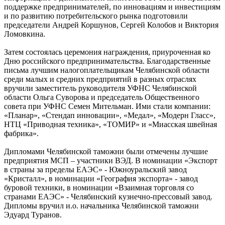
поддержке предпринимателей, по инновациям и инвестициям
и по развитию потребительского рынка подготовили
председатели Андрей Коршунов, Сергей Колобов и Виктория
Ломовкина.
Затем состоялась церемония награждения, приуроченная ко
Дню российского предпринимательства. Благодарственные
письма лучшим налогоплательщикам Челябинской области
среди малых и средних предприятий в разных отраслях
вручили заместитель руководителя УФНС Челябинской
области Ольга Суворова и председатель Общественного
совета при УФНС Семен Мительман. Ими стали компании:
«Планар», «Стендап инновации», «Медал», «Модерн Гласс»,
НТЦ «Приводная техника», «ТОМИР» и «Миасская швейная
фабрика».
Дипломами Челябинской таможни были отмечены лучшие
предприятия МСП – участники ВЭД. В номинации «Экспорт
в страны за пределы ЕАЭС» - Южноуральский завод
«Кристалл», в номинации «География экспорта» - завод
буровой техники, в номинации «Взаимная торговля со
странами ЕАЭС» - Челябинский кузнечно-прессовый завод.
Дипломы вручил и.о. начальника Челябинской таможни
Эдуард Туранов.