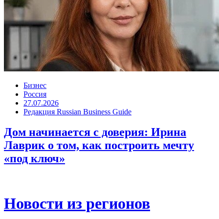
Бизнес
Россия
27.07.2026
Редакция Russian Business Guide
Дом начинается с доверия: Ирина
Лаврик о том, как построить мечту
«под ключ»
Новости из регионов