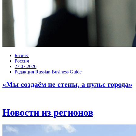
Бизнес
Россия
27.07.2026
Редакция Russian Business Guide
«Мы создаём не стены, а пульс города»
Новости из регионов