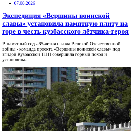
07.08.2026
Экспедиция «Вершины воинской
славы» установила памятную плиту на
горе в честь кузбасского лётчика-героя
В памятный год - 85-летия начала Великой Отечественной
войны - команда проекта «Вершины воинской славы» под
эгидой Кузбасской ТПП совершила горный поход и
установила...