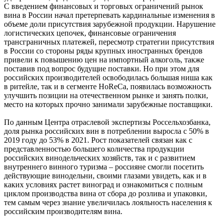
С введением финансовых и торговых ограничений рынок
вина в России начал претерпевать кардинальные изменения в
объеме доли присутствия зарубежной продукции. Нарушение
логистических цепочек, финансовые ограничения
трансграничных платежей, пересмотр стратегии присутствия
в России со стороны ряды крупных иностранных брендов
привели к повышению цен на импортный алкоголь, также
поставив под вопрос будущие поставки. Но при этом для
российских производителей освободилась большая ниша как
в ритейле, так и в сегменте HoReCa, появилась возможность
улучшить позиции на отечественном рынке и занять полки,
место на которых прочно занимали зарубежные поставщики.
По данным Центра отраслевой экспертизы Россельхозбанка,
доля рынка российских вин в потреблении выросла с 50% в
2019 году до 53% в 2021. Рост показателей связан как с
представленностью большего количества продукции
российских винодельческих хозяйств, так и с развитием
внутреннего винного туризма – россияне смогли посетить
действующие винодельни, своими глазами увидеть, как и в
каких условиях растет виноград и ознакомиться с полным
циклом производства вина от сбора до розлива и упаковки,
тем самым через знание увеличилась лояльность населения к
российским производителям вина.