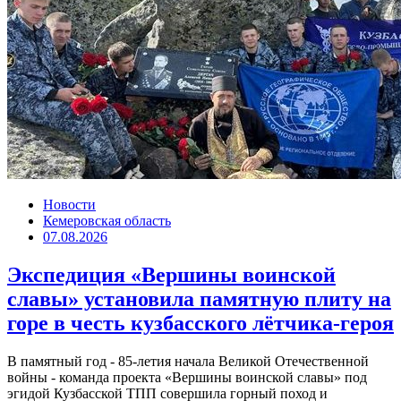
Новости
Кемеровская область
07.08.2026
Экспедиция «Вершины воинской
славы» установила памятную плиту на
горе в честь кузбасского лётчика-героя
В памятный год - 85-летия начала Великой Отечественной
войны - команда проекта «Вершины воинской славы» под
эгидой Кузбасской ТПП совершила горный поход и