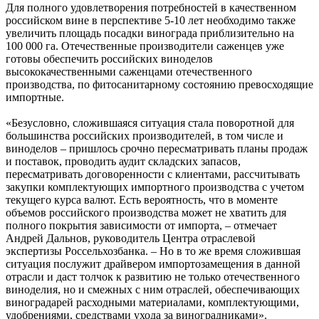
Для полного удовлетворения потребностей в качественном
российском вине в перспективе 5-10 лет необходимо также
увеличить площадь посадки винограда приблизительно на
100 000 га. Отечественные производители саженцев уже
готовы обеспечить российских виноделов
высококачественными саженцами отечественного
производства, по фитосанитарному состоянию превосходящие
импортные.
«Безусловно, сложившаяся ситуация стала поворотной для
большинства российских производителей, в том числе и
виноделов – пришлось срочно пересматривать планы продаж
и поставок, проводить аудит складских запасов,
пересматривать договоренности с клиентами, рассчитывать
закупки комплектующих импортного производства с учетом
текущего курса валют. Есть вероятность, что в моменте
объемов российского производства может не хватить для
полного покрытия зависимости от импорта, – отмечает
Андрей Дальнов, руководитель Центра отраслевой
экспертизы Россельхозбанка. – Но в то же время сложившая
ситуация послужит драйвером импортозамещения в данной
отрасли и даст толчок к развитию не только отечественного
виноделия, но и смежных с ним отраслей, обеспечивающих
виноградарей расходными материалами, комплектующими,
удобрениями, средствами ухода за виноградниками».