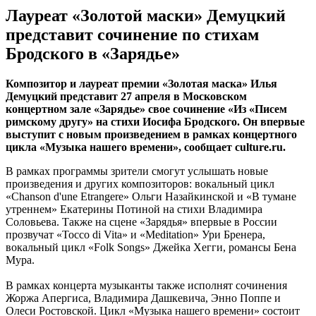
Лауреат «Золотой маски» Демуцкий
представит сочинение по стихам
Бродского в «Зарядье»
Композитор и лауреат премии «Золотая маска» Илья
Демуцкий представит 27 апреля в Московском
концертном зале «Зарядье» свое сочинение «Из «Писем
римскому другу» на стихи Иосифа Бродского. Он впервые
выступит с новым произведением в рамках концертного
цикла «Музыка нашего времени», сообщает culture.ru.
В рамках программы зрители смогут услышать новые
произведения и других композиторов: вокальный цикл
«Chanson d'une Etrangere» Ольги Назайкинской и «В тумане
утреннем» Екатерины Потиной на стихи Владимира
Соловьева. Также на сцене «Зарядья» впервые в России
прозвучат «Tocco di Vita» и «Meditation» Ури Бренера,
вокальный цикл «Folk Songs» Джейка Хегги, романсы Бена
Мура.
В рамках концерта музыканты также исполнят сочинения
Жоржа Апергиса, Владимира Дашкевича, Энно Поппе и
Олеси Ростовской. Цикл «Музыка нашего времени» состоит