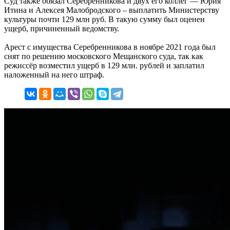
Суд также обязал Серебренникова и двух его коллег — Юрия
Итина и Алексея Малобродского – выплатить Министерству
культуры почти 129 млн руб. В такую сумму был оценен
ущерб, причиненный ведомству.
Арест с имущества Серебренникова в ноябре 2021 года был
снят по решению московского Мещанского суда, так как
режиссёр возместил ущерб в 129 млн. рублей и заплатил
наложенный на него штраф.