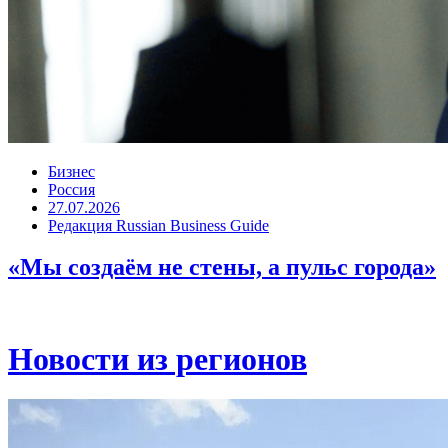
Бизнес
Россия
27.07.2026
Редакция Russian Business Guide
«Мы создаём не стены, а пульс города»
Новости из регионов