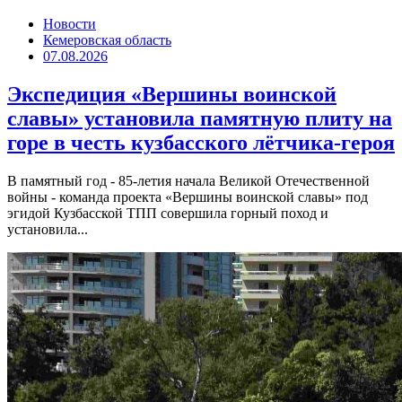
Новости
Кемеровская область
07.08.2026
Экспедиция «Вершины воинской
славы» установила памятную плиту на
горе в честь кузбасского лётчика-героя
В памятный год - 85-летия начала Великой Отечественной
войны - команда проекта «Вершины воинской славы» под
эгидой Кузбасской ТПП совершила горный поход и
установила...