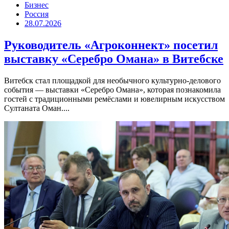
Бизнес
Россия
28.07.2026
Руководитель «Агроконнект» посетил
выставку «Серебро Омана» в Витебске
Витебск стал площадкой для необычного культурно-делового
события — выставки «Серебро Омана», которая познакомила
гостей с традиционными ремёслами и ювелирным искусством
Султаната Оман....