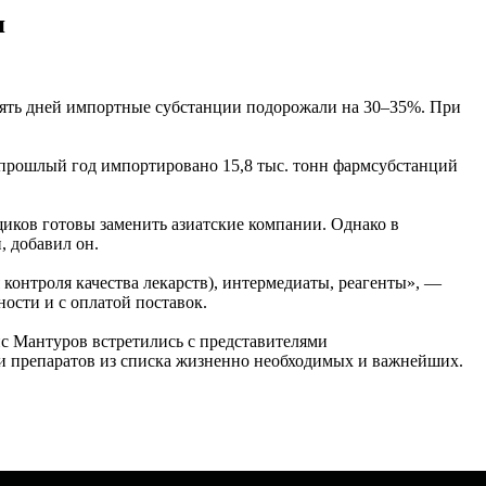
я
есять дней импортные субстанции подорожали на 30–35%. При
а прошлый год импортировано 15,8 тыс. тонн фармсубстанций
иков готовы заменить азиатские компании. Однако в
 добавил он.
 контроля качества лекарств), интермедиаты, реагенты», —
ости и с оплатой поставок.
с Мантуров встретились с представителями
е и препаратов из списка жизненно необходимых и важнейших.