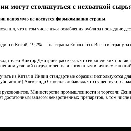
ии могут столкнуться с нехваткой сырь
кции напрямую не коснутся фармкомпании страны.
яснил, что в том числе из-за ослабления рубля за последние д
ндию и Китай, 19,7% — на страны Евросоюза. Всего в страну з
одителей Виктор Дмитриев рассказал, что европейских поставщ
енением условий сотрудничества и косвенным влиянием санкций,
лучать из Китая и Индии стандартные образцы (используются для
убстанций) Александр Семенов, добавляя, что существуют сложн
и руководитель Министерства промышленности и торговли Дени
ает достаточным запасом лекарственных препаратов, в том числ