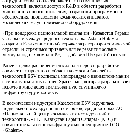
сотрудничества в области ракетных и спутниковых
технологий, включая доступ к R&D в области разработки
микрочипов нового поколения, разработки программного
обеспечения, производства космических аппаратов,
космических услуг и наземного оборудования.
«При поддержке национальной компании «Қазақстан Ғарыш
Сапары» и международного техно-парка Astana Hub мы
создаем в Казахстане инкубатор-акселератор аэрокосмической
отрасли. И стремимся привлечь для ее развития больше
международных компаний», — добавил Шухрат Ибрагимов.
Ранее в целях расширения числа партнеров и разработки
совместных проектов в области космоса и блокчейн-
технологий ESV подписала меморандум о взаимопонимании
с сингапурской компанией SpaceChain, которая разрабатывает
первую в мире децентрализованную спутниковую
инфраструктуру в космосе.
В космической индустрии Казахстана ESV заручилась
поддержкой всех крупнейших игроков, среди которых АО
«Национальный центр космических исследований и
технологий», «НК «Қазақстан Ғарыш Сапары» (КҒС) и
совместное казахстанско-французское предприятие ТОО
«Ghalam».