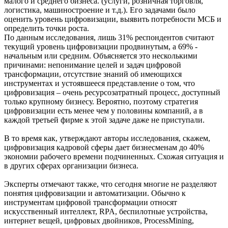
малого и среднего бизнеса. (услуги, розничная торговля,
логистика, машиностроение и т.д.). Его задачами было
оценить уровень цифровизации, выявить потребности МСБ и
определить точки роста.
По данным исследования, лишь 31% респондентов считают
текущий уровень цифровизации продвинутым, а 69% -
начальным или средним. Объясняется это несколькими
причинами: непонимание целей и задач цифровой
трансформации, отсутствие знаний об имеющихся
инструментах и устоявшееся представление о том, что
цифровизация – очень рeсурсозатратный процесс, доступный
только крупному бизнесу. Вероятно, поэтому стратегия
цифровизации есть менее чем у половины компаний, а в
каждой третьей фирме к этой задаче даже не приступали.
В то время как, утверждают авторы исследования, скажем,
цифровизация кадровой сферы дает бизнесменам до 40%
экономии рабочего времени подчиненных. Схожая ситуация и
в других сферах организации бизнеса.
Эксперты отмечают также, что сегодня многие не разделяют
понятия цифровизации и автоматизации. Обычно к
инструментам цифровой трансформации относят
искусственный интеллект, RPA, беспилотные устройства,
интернет вещей, цифровых двойников, ProcessMining,