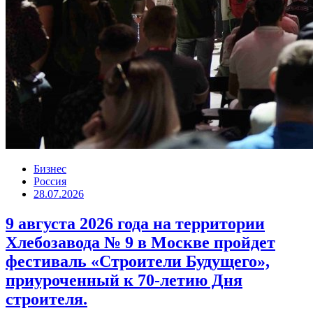
Бизнес
Россия
28.07.2026
9 августа 2026 года на территории
Хлебозавода № 9 в Москве пройдет
фестиваль «Строители Будущего»,
приуроченный к 70-летию Дня
строителя.