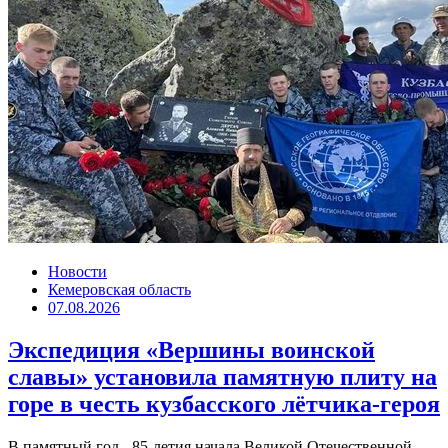
Новости
Кемеровская область
07.08.2026
Экспедиция «Вершины воинской
славы» установила памятную плиту на
горе в честь кузбасского лётчика-героя
В памятный год - 85-летия начала Великой Отечественной