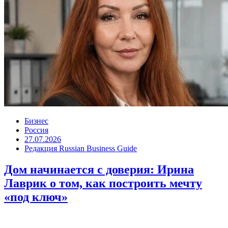
Бизнес
Россия
27.07.2026
Редакция Russian Business Guide
Дом начинается с доверия: Ирина
Лаврик о том, как построить мечту
«под ключ»