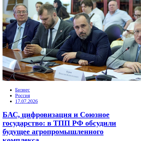
Бизнес
Россия
17.07.2026
БАС, цифровизация и Союзное
государство: в ТПП РФ обсудили
будущее агропромышленного
комплекса.