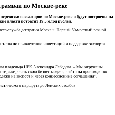
трамваи по Москве-реке
еревозки пассажиров по Москве-реке и будут построены на
ие власти потратят 19,5 млрд рублей.
пресс-служба дептранса Москвы. Первый 50-местный речной
ентства по привлечению инвестиций и поддержке экспорта
лова владельца НРК Александра Лебедева. – Мы загружены
бы тиражировать свою бизнес-модель, выйти на производство
одажи на экспорт и через концессионные соглашения".
истического маршрута до Ленских столбов.