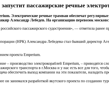
 запустит пассажирские речные электро
ium. Электрические речные трамваи обеспечат регулярные п
нкир Александр Лебедев. На организацию перевозок московск
и российского пассажирского судостроения», — отметила ранее 
рпорации (НРК) Александра Лебедева стал бывший директор Аг
ением проекта Emperium.
ание – производство электрокораблей Emperium, – приводятся с
жирского транспорта в г.Москва и у нас есть все для того, что
ача обеспечить выход компании на эти показатели, наладить пр
е он занимался разработкой якутского проекта по созданию тур