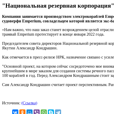
"Национальная резервная корпорация"
Компания занимается производством электрокораблей Emper
судоверфи Emperium, совладельцем которой является экс-ба
«Нам важно, что наш заказ станет возрождением целой отрасл
трамвай Emperium протестирует в конце января 2022 года.
Председателем совета директоров Национальной резервной ко
Якутии Александр Кондрашин.
Как отмечается в пресс-релизе НРК, назначение связано с усил
"Основной проект, на котором сейчас сосредоточено мое вним
крупнейшим в мире заказом для создания системы речного пасса
100 кораблей в год. Перед Александром Кондрашиным стоит зад
Сам Александр Кондрашин считает проект перспективным. Ране
Источник:
(Ссылка)