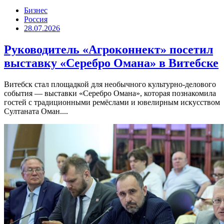
Бизнес
Россия
28.07.2026
Руководитель «Агроконнект» посетил
выставку «Серебро Омана» в Витебске
Витебск стал площадкой для необычного культурно-делового
события — выставки «Серебро Омана», которая познакомила
гостей с традиционными ремёслами и ювелирным искусством
Султаната Оман....