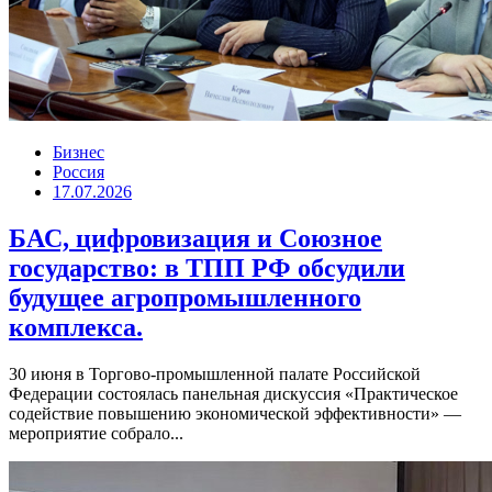
Бизнес
Россия
17.07.2026
БАС, цифровизация и Союзное
государство: в ТПП РФ обсудили
будущее агропромышленного
комплекса.
30 июня в Торгово-промышленной палате Российской
Федерации состоялась панельная дискуссия «Практическое
содействие повышению экономической эффективности» —
мероприятие собрало...