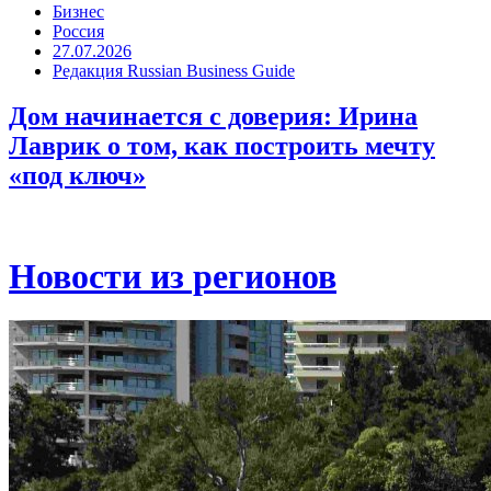
Бизнес
Россия
27.07.2026
Редакция Russian Business Guide
Дом начинается с доверия: Ирина
Лаврик о том, как построить мечту
«под ключ»
Новости из регионов