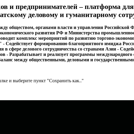
в и предпринимателей – платформа для
атскому деловому и гуманитарному сотр
ежду обществом, органами власти и управления Российской 
 экономического развития РФ и Министерства промышленнос
Проводит комплекс мероприятий по развитию торгово-экономи
к" - Содействует формированию благоприятного имиджа Росс
 в сфере делового сотрудничества со странами Азии - Содей
в - Разрабатывает и реализует программы международного с
баланс между общественными, деловыми и государственными
лке и выберите пункт "Сохранить как.."