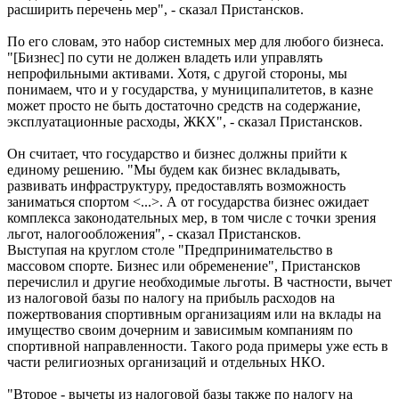
расширить перечень мер", - сказал Пристансков.
По его словам, это набор системных мер для любого бизнеса.
"[Бизнес] по сути не должен владеть или управлять
непрофильными активами. Хотя, с другой стороны, мы
понимаем, что и у государства, у муниципалитетов, в казне
может просто не быть достаточно средств на содержание,
эксплуатационные расходы, ЖКХ", - сказал Пристансков.
Он считает, что государство и бизнес должны прийти к
единому решению. "Мы будем как бизнес вкладывать,
развивать инфраструктуру, предоставлять возможность
заниматься спортом <...>. А от государства бизнес ожидает
комплекса законодательных мер, в том числе с точки зрения
льгот, налогообложения", - сказал Пристансков.
Выступая на круглом столе "Предпринимательство в
массовом спорте. Бизнес или обременение", Пристансков
перечислил и другие необходимые льготы. В частности, вычет
из налоговой базы по налогу на прибыль расходов на
пожертвования спортивным организациям или на вклады на
имущество своим дочерним и зависимым компаниям по
спортивной направленности. Такого рода примеры уже есть в
части религиозных организаций и отдельных НКО.
"Второе - вычеты из налоговой базы также по налогу на