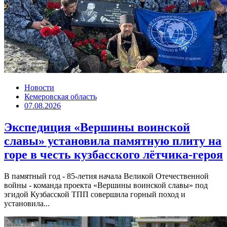
Новости
Кемеровская область
07.08.2026
Экспедиция «Вершины воинской
славы» установила памятную плиту на
горе в честь кузбасского лётчика-героя
В памятный год - 85-летия начала Великой Отечественной
войны - команда проекта «Вершины воинской славы» под
эгидой Кузбасской ТПП совершила горный поход и
установила...