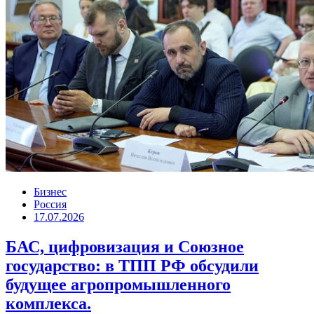
Бизнес
Россия
17.07.2026
БАС, цифровизация и Союзное
государство: в ТПП РФ обсудили
будущее агропромышленного
комплекса.