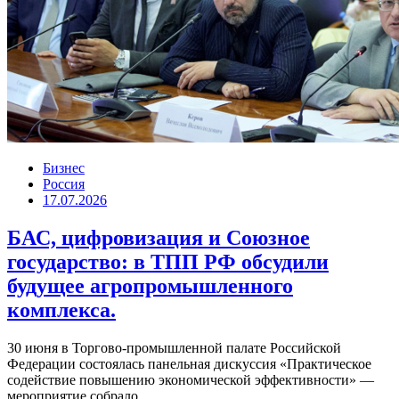
Бизнес
Россия
17.07.2026
БАС, цифровизация и Союзное
государство: в ТПП РФ обсудили
будущее агропромышленного
комплекса.
30 июня в Торгово-промышленной палате Российской
Федерации состоялась панельная дискуссия «Практическое
содействие повышению экономической эффективности» —
мероприятие собрало...