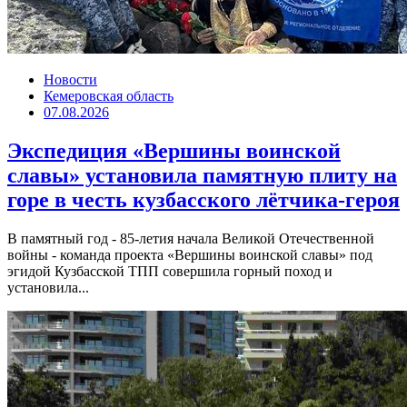
Новости
Кемеровская область
07.08.2026
Экспедиция «Вершины воинской
славы» установила памятную плиту на
горе в честь кузбасского лётчика-героя
В памятный год - 85-летия начала Великой Отечественной
войны - команда проекта «Вершины воинской славы» под
эгидой Кузбасской ТПП совершила горный поход и
установила...