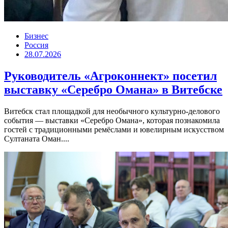
Бизнес
Россия
28.07.2026
Руководитель «Агроконнект» посетил
выставку «Серебро Омана» в Витебске
Витебск стал площадкой для необычного культурно-делового
события — выставки «Серебро Омана», которая познакомила
гостей с традиционными ремёслами и ювелирным искусством
Султаната Оман....