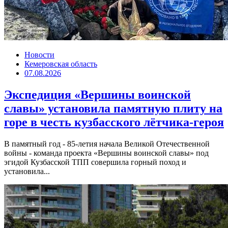
Новости
Кемеровская область
07.08.2026
Экспедиция «Вершины воинской
славы» установила памятную плиту на
горе в честь кузбасского лётчика-героя
В памятный год - 85-летия начала Великой Отечественной
войны - команда проекта «Вершины воинской славы» под
эгидой Кузбасской ТПП совершила горный поход и
установила...