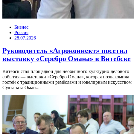
Бизнес
Россия
28.07.2026
Руководитель «Агроконнект» посетил
выставку «Серебро Омана» в Витебске
Витебск стал площадкой для необычного культурно-делового
события — выставки «Серебро Омана», которая познакомила
гостей с традиционными ремёслами и ювелирным искусством
Султаната Оман....