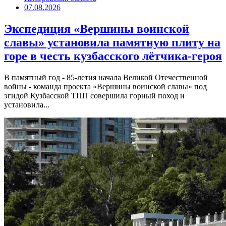
07.08.2026
Экспедиция «Вершины воинской
славы» установила памятную плиту на
горе в честь кузбасского лётчика-героя
В памятный год - 85-летия начала Великой Отечественной
войны - команда проекта «Вершины воинской славы» под
эгидой Кузбасской ТПП совершила горный поход и
установила...