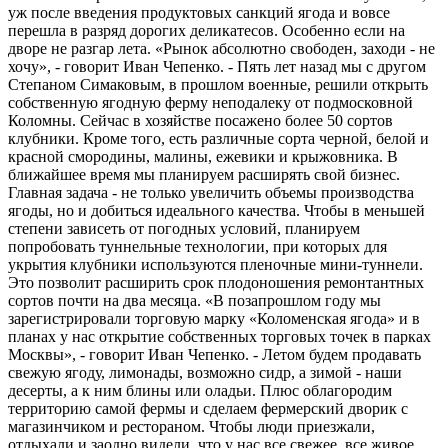
уж после введения продуктовых санкций ягода и вовсе
перешла в разряд дорогих деликатесов. Особенно если на
дворе не разгар лета. «Рынок абсолютно свободен, заходи - не
хочу», - говорит Иван Чепенко. - Пять лет назад мы с другом
Степаном Симаковым, в прошлом военные, решили открыть
собственную ягодную ферму неподалеку от подмосковной
Коломны. Сейчас в хозяйстве посажено более 50 сортов
клубники. Кроме того, есть различные сорта черной, белой и
красной смородины, малины, ежевики и крыжовника. В
ближайшее время мы планируем расширять свой бизнес.
Главная задача - не только увеличить объемы производства
ягоды, но и добиться идеального качества. Чтобы в меньшей
степени зависеть от погодных условий, планируем
попробовать туннельные технологии, при которых для
укрытия клубники используются пленочные мини-туннели.
Это позволит расширить срок плодоношения ремонтантных
сортов почти на два месяца. «В позапрошлом году мы
зарегистрировали торговую марку «Коломенская ягода» и в
планах у нас открытие собственных торговых точек в парках
Москвы», - говорит Иван Чепенко. - Летом будем продавать
свежую ягоду, лимонады, возможно сидр, а зимой - наши
десерты, а к ним блины или оладьи. Плюс облагородим
территорию самой фермы и сделаем фермерский дворик с
магазинчиком и рестораном. Чтобы люди приезжали,
отдыхали и заодно видели, что у нас все свежее, все живое.