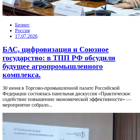
Бизнес
Россия
17.07.2026
БАС, цифровизация и Союзное
государство: в ТПП РФ обсудили
будущее агропромышленного
комплекса.
30 июня в Торгово-промышленной палате Российской
Федерации состоялась панельная дискуссия «Практическое
содействие повышению экономической эффективности» —
мероприятие собрало...