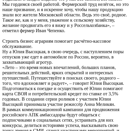
Мы гордимся своей работой. Фермерский труд нелёгок, но это
наше призвание, и я искренне хочу, чтобы нашу продукцию
знали все жители Московской области. Ведь это своё, родное.
Такое же, как и у меня, уважение к сельскому хозяйству,
желание продвигать его я вижу и у Россельхозбанка», –
отметил фермер Иван Чепенко.
Строить бизнес аграриям помогает расчётно-кассовое
обслуживание.
Ну а Юлия Высоцкая, в свою очередь, с наступлением поры
отпусков уже едет в автомобиле по России, вероятно, в
захватывающий агротур.
«Лето – это время новых впечатлений, больших планов,
решительных действий, ярких открытий и интересных
путешествий. Путешествуйте в поисках своего, родного –
того, что вдохновляет и радует», – говорит Юлия Высоцкая.
Подготовиться к поездке и осуществить её Юлии помогают
карта СВОЯ и потребительский кредит по ставке от 3,5%
годовых. В создании серии роликов с участием Юлии
Высоцкой принимала участие режиссёр Анна Меликян.
В рамках коммуникационной кампании для продвижения
российского АПК амбассадоры будут общаться с
подписчиками в социальных сетях, устраивать для них
конкурсы, делиться историями успеха, высказывать свою
точку зрения в СМИ, станут участниками мероприятий, и