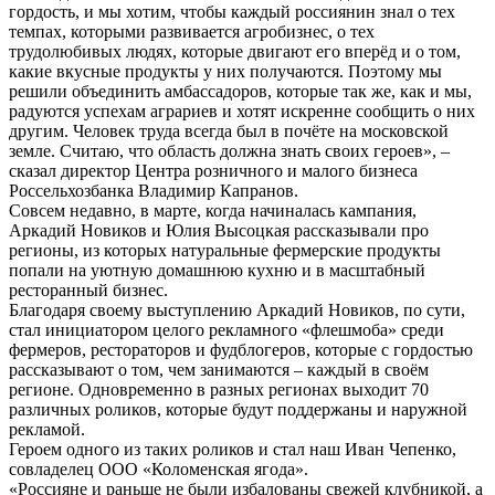
гордость, и мы хотим, чтобы каждый россиянин знал о тех
темпах, которыми развивается агробизнес, о тех
трудолюбивых людях, которые двигают его вперёд и о том,
какие вкусные продукты у них получаются. Поэтому мы
решили объединить амбассадоров, которые так же, как и мы,
радуются успехам аграриев и хотят искренне сообщить о них
другим. Человек труда всегда был в почёте на московской
земле. Считаю, что область должна знать своих героев», –
сказал директор Центра розничного и малого бизнеса
Россельхозбанка Владимир Капранов.
Совсем недавно, в марте, когда начиналась кампания,
Аркадий Новиков и Юлия Высоцкая рассказывали про
регионы, из которых натуральные фермерские продукты
попали на уютную домашнюю кухню и в масштабный
ресторанный бизнес.
Благодаря своему выступлению Аркадий Новиков, по сути,
стал инициатором целого рекламного «флешмоба» среди
фермеров, рестораторов и фудблогеров, которые с гордостью
рассказывают о том, чем занимаются – каждый в своём
регионе. Одновременно в разных регионах выходит 70
различных роликов, которые будут поддержаны и наружной
рекламой.
Героем одного из таких роликов и стал наш Иван Чепенко,
совладелец ООО «Коломенская ягода».
«Россияне и раньше не были избалованы свежей клубникой, а