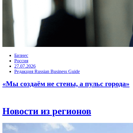
Бизнес
Россия
27.07.2026
Редакция Russian Business Guide
«Мы создаём не стены, а пульс города»
Новости из регионов