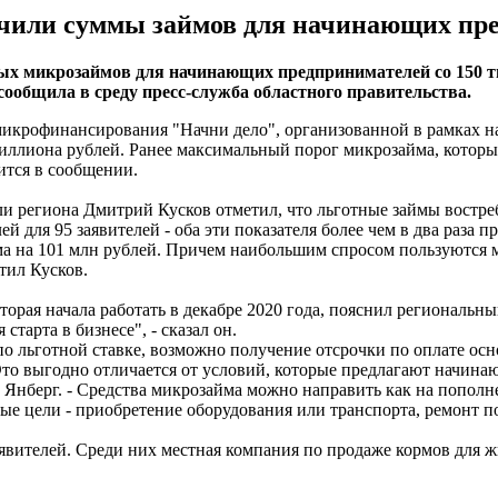
личили суммы займов для начинающих пр
х микрозаймов для начинающих предпринимателей со 150 ты
сообщила в среду пресс-служба областного правительства.
микрофинансирования "Начни дело", организованной в рамках 
 миллиона рублей. Ранее максимальный порог микрозайма, кото
ится в сообщении.
и региона Дмитрий Кусков отметил, что льготные займы востр
й для 95 заявителей - оба эти показателя более чем в два раза
ма на 101 млн рублей. Причем наибольшим спросом пользуются 
тил Кусков.
орая начала работать в декабре 2020 года, пояснил региональны
тарта в бизнесе", - сказал он.
о льготной ставке, возможно получение отсрочки по оплате осн
 "Это выгодно отличается от условий, которые предлагают начи
 Янберг. - Средства микрозайма можно направить как на пополн
ные цели - приобретение оборудования или транспорта, ремонт 
вителей. Среди них местная компания по продаже кормов для ж