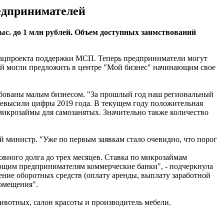
едпринимателей
с. до 1 млн рублей. Объем доступных заимствований
нацпроекта поддержки МСП. Теперь предприниматели могут
рый могли предложить в центре "Мой бизнес" начинающим свое
ебованы малым бизнесом. "За прошлый год наш региональный
 превысили цифры 2019 года. В текущем году положительная
микрозаймы для самозанятых. Значительно также количество
й министр. "Уже по первым заявкам стало очевидно, что порог
овного долга до трех месяцев. Ставка по микрозаймам
нающим предпринимателям коммерческие банки", - подчеркнула
ение оборотных средств (оплату аренды, выплату заработной
помещения".
ивотных, салон красоты и производитель мебели.