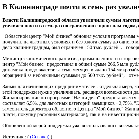
В Калининграде почти в семь раз уве
Власти Калининградской области увеличили суммы льготны
увеличен почти в семь раз по сравнению с прошлым годом, 
"Областной центр "Мой бизнес" обновил условия программы 
получить на льготных условиях и без залога сумму до одного
дело калининградцам, был ограничен 150 тыс. рублей", - говор
Министр экономического развития, промышленности и торговл
центр "Мой бизнес" предоставил в общей сумме 266,5 млн рубле
динамика продолжается: за семь месяцев выдано 154 микрозай
обращений за небольшими суммами до 500 тыс. рублей", - отме
Займы для начинающих предпринимателей - отдельная мера, кот
этой поддержки нужно увеличивать, расширяя возможности для с
Финансирование по программе "Начни дело" предоставляется п
составляет 6,5%, для льготных категорий заемщиков - 2,75%.
заместитель директора областного Центра "Мой бизнес" Жанна
платы, покупку расходных материалов), так и на инвестицион
Обновленной мерой поддержки уже воспользовались восемь зая
Источник : (
(Ссылка)
)