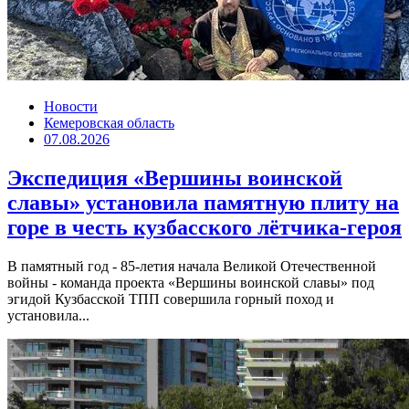
Новости
Кемеровская область
07.08.2026
Экспедиция «Вершины воинской
славы» установила памятную плиту на
горе в честь кузбасского лётчика-героя
В памятный год - 85-летия начала Великой Отечественной
войны - команда проекта «Вершины воинской славы» под
эгидой Кузбасской ТПП совершила горный поход и
установила...