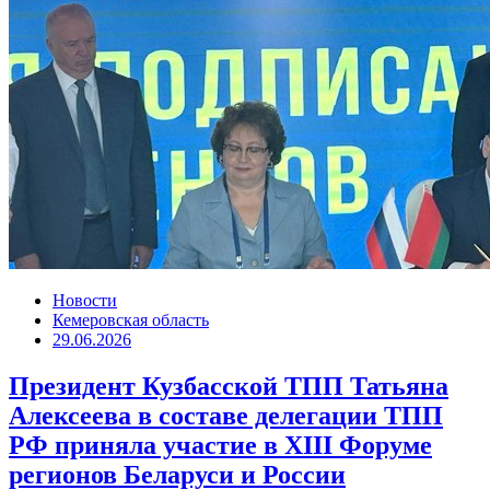
Новости
Кемеровская область
29.06.2026
Президент Кузбасской ТПП Татьяна
Алексеева в составе делегации ТПП
РФ приняла участие в XIII Форуме
регионов Беларуси и России