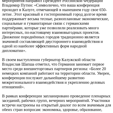
мероприятия направил Президент Российской Федерации
Владимир Путин: «Символично, что ваша конференция
проходит в Калуге, отмечающей в нынешнем году cвoе 650-
летие. Этот красивый и гостеприимный город долгое время
поддерживает весьма тесные, разноплановые экономические,
социальные и гуманитарные связи с германскими
партнёрами, которые уже позволили реализовать много
интересных, по-настоящему взаимовыгодных проектов.
Движение породнённых городов традиционно является
значимой составляющей двустороннего взаимодействия и
одной из наиболее эффективных форм народной
дипломатии».
В своем выступлении губернатор Калужской области
Владислав Шапша отметил, что Германия занимает первое
место среди внешнеторговых партнеров региона: «Более 20
немецких компаний работают на территории области. Уверен,
конференция послужит дальнейшему развитию
межрегионального взаимодействия и укреплению деловых
отношений».
В рамках конференции запланировано проведение пленарных
заседаний, рабочих групп, вечерних мероприятий. Участники
встречи настроены на открытый диалог по всем значимым для
обеих стран вопросам: экономика, здоровье, образование,