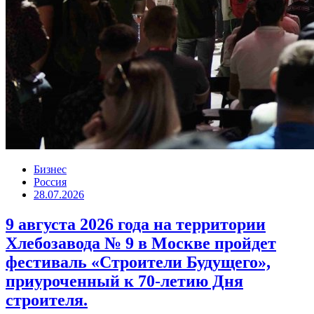
Бизнес
Россия
28.07.2026
9 августа 2026 года на территории
Хлебозавода № 9 в Москве пройдет
фестиваль «Строители Будущего»,
приуроченный к 70-летию Дня
строителя.