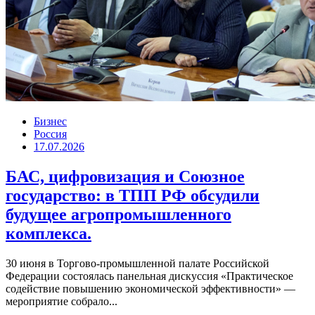
Бизнес
Россия
17.07.2026
БАС, цифровизация и Союзное
государство: в ТПП РФ обсудили
будущее агропромышленного
комплекса.
30 июня в Торгово-промышленной палате Российской
Федерации состоялась панельная дискуссия «Практическое
содействие повышению экономической эффективности» —
мероприятие собрало...