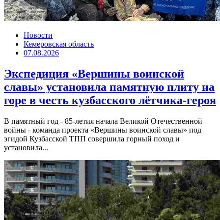
Новости
Кемеровская область
07.08.2026
Экспедиция «Вершины воинской
славы» установила памятную плиту на
горе в честь кузбасского лётчика-героя
В памятный год - 85-летия начала Великой Отечественной
войны - команда проекта «Вершины воинской славы» под
эгидой Кузбасской ТПП совершила горный поход и
установила...