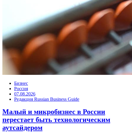
Бизнес
Россия
07.08.2026
Редакция Russian Business Guide
Малый и микробизнес в России
перестает быть технологическим
аутсайдером