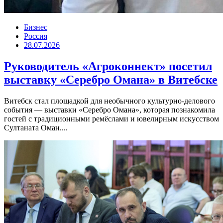
Бизнес
Россия
28.07.2026
Руководитель «Агроконнект» посетил
выставку «Серебро Омана» в Витебске
Витебск стал площадкой для необычного культурно-делового
события — выставки «Серебро Омана», которая познакомила
гостей с традиционными ремёслами и ювелирным искусством
Султаната Оман....