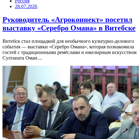
Россия
28.07.2026
Руководитель «Агроконнект» посетил
выставку «Серебро Омана» в Витебске
Витебск стал площадкой для необычного культурно-делового
события — выставки «Серебро Омана», которая познакомила
гостей с традиционными ремёслами и ювелирным искусством
Султаната Оман....