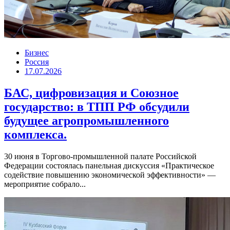
Бизнес
Россия
17.07.2026
БАС, цифровизация и Союзное
государство: в ТПП РФ обсудили
будущее агропромышленного
комплекса.
30 июня в Торгово-промышленной палате Российской
Федерации состоялась панельная дискуссия «Практическое
содействие повышению экономической эффективности» —
мероприятие собрало...