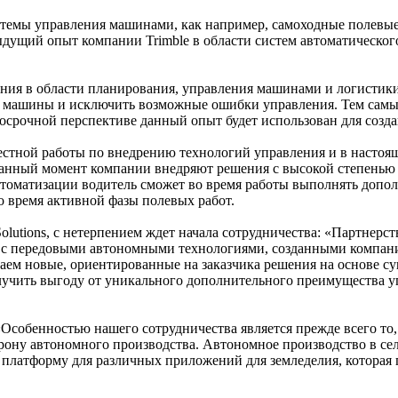
истемы управления машинами, как например, самоходные полевы
дыдущий опыт компании Trimble в области систем автоматическог
ания в области планирования, управления машинами и логистики
 машины и исключить возможные ошибки управления. Тем самым 
лгосрочной перспективе данный опыт будет использован для соз
тной работы по внедрению технологий управления и в настоя
анный момент компании внедряют решения с высокой степенью 
втоматизации водитель сможет во время работы выполнять допол
о время активной фазы полевых работ.
olutions, с нетерпением ждет начала сотрудничества: «Партнер
передовыми автономными технологиями, созданными компанией
оздаем новые, ориентированные на заказчика решения на основе
лучить выгоду от уникального дополнительного преимущества 
обенностью нашего сотрудничества является прежде всего то, ч
торону автономного производства. Автономное производство в се
ь платформу для различных приложений для земледелия, котора