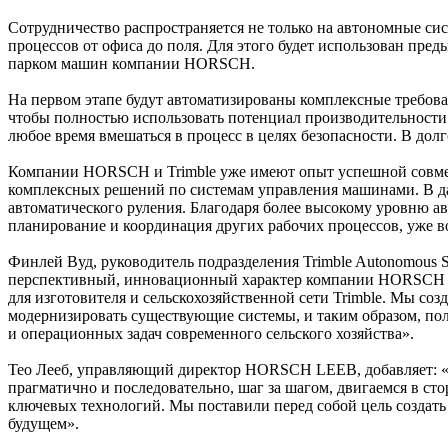
Сотрудничество распространяется не только на автономные с
процессов от офиса до поля. Для этого будет использован пре
парком машин компании HORSCH.
На первом этапе будут автоматизированы комплексные требов
чтобы полностью использовать потенциал производительности
любое время вмешаться в процесс в целях безопасности. В до
Компании HORSCH и Trimble уже имеют опыт успешной совмес
комплексных решений по системам управления машинами. В д
автоматического руления. Благодаря более высокому уровню а
планирование и координация других рабочих процессов, уже в
Финлей Вуд, руководитель подразделения Trimble Autonomous S
перспективный, инновационный характер компании HORSCH с 
для изготовителя и сельскохозяйственной сети Trimble. Мы с
модернизировать существующие системы, и таким образом, по
и операционных задач современного сельского хозяйства».
Тео Лееб, управляющий директор HORSCH LEEB, добавляет: «Ос
прагматично и последовательно, шаг за шагом, двигаемся в с
ключевых технологий. Мы поставили перед собой цель создат
будущем».