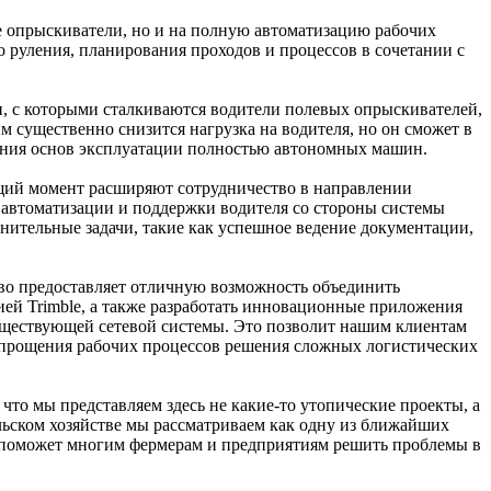
е опрыскиватели, но и на полную автоматизацию рабочих
о руления, планирования проходов и процессов в сочетании с
, с которыми сталкиваются водители полевых опрыскивателей,
существенно снизится нагрузка на водителя, но он сможет в
дания основ эксплуатации полностью автономных машин.
щий момент расширяют сотрудничество в направлении
автоматизации и поддержки водителя со стороны системы
нительные задачи, такие как успешное ведение документации,
ство предоставляет отличную возможность объединить
 Trimble, а также разработать инновационные приложения
 существующей сетевой системы. Это позволит нашим клиентам
упрощения рабочих процессов решения сложных логистических
то мы представляем здесь не какие-то утопические проекты, а
льском хозяйстве мы рассматриваем как одну из ближайших
я поможет многим фермерам и предприятиям решить проблемы в