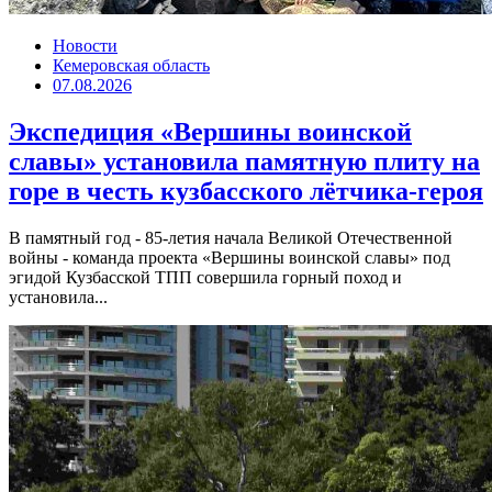
Новости
Кемеровская область
07.08.2026
Экспедиция «Вершины воинской
славы» установила памятную плиту на
горе в честь кузбасского лётчика-героя
В памятный год - 85-летия начала Великой Отечественной
войны - команда проекта «Вершины воинской славы» под
эгидой Кузбасской ТПП совершила горный поход и
установила...