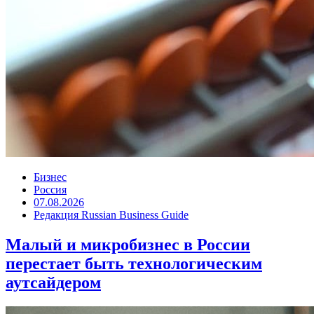
Бизнес
Россия
07.08.2026
Редакция Russian Business Guide
Малый и микробизнес в России
перестает быть технологическим
аутсайдером