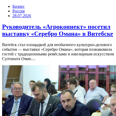
Бизнес
Россия
28.07.2026
Руководитель «Агроконнект» посетил
выставку «Серебро Омана» в Витебске
Витебск стал площадкой для необычного культурно-делового
события — выставки «Серебро Омана», которая познакомила
гостей с традиционными ремёслами и ювелирным искусством
Султаната Оман....