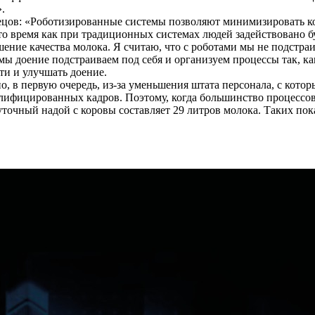
.
ов: «Роботизированные системы позволяют минимизировать коли
то время как при традиционных системах людей задействовано б
шение качества молока. Я считаю, что с роботами мы не подстр
сь мы доение подстраиваем под себя и организуем процессы так, 
ти и улучшать доение.
, в первую очередь, из-за уменьшения штата персонала, с котор
алифицированных кадров. Поэтому, когда большинство процессов
уточный надой с коровы составляет 29 литров молока. Таких пок