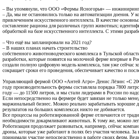
– Вы упомянули, что ООО «Фермы Ясногорья» — инжинирингов
– Да, мы не остановились только на автоматизации доения. У 
привлечением искусственного интеллекта. В качестве основн
составление рациона для различных групп животных; идентиф
обработкой на базе искусственного интеллекта. С этими разра
– Что ещё вы запланировали на 2021 год?
– В наших планах начать строительство
собственного животноводческого комплекса в Тульской област
разработки, которые появятся на молочной ферме впервые в Р
создали полную цифровую модель комплекса, там уже сейчас хо
сокращает сроки его проведения, обеспечивает качество и по
Управляющий фермой ООО «Антей Агро» Денис Лёзин: «С 2008 г
году производительность фермы составляла порядка 7800 литро
году — до 11500 литров, и мы стали лидерами в России по над
Если непосредственно на фермере будет завязан не только мене
маржинальный бизнес. Можно реально зарабатывать хорошие ден
результатов на больших комплексах никто не добивается.
Все процессы на роботизированной ферме отличаются от тради
необходимости докармливают животных. К тому же, можно легк
Роботизация продолжает развиваться, например, сейчас компа
дроны, которые уже работают в полях без участия человека. З
принимали участие непосредственно в работе своих ферм. Вед