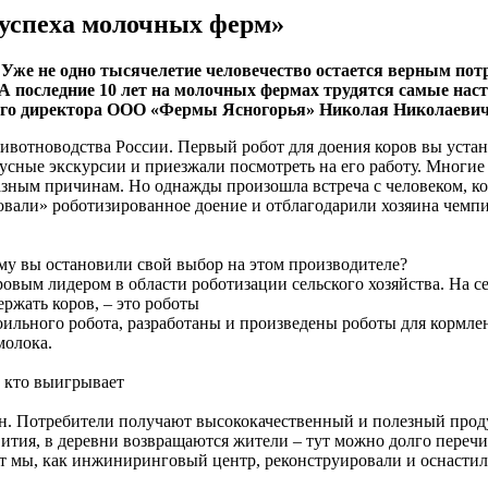
 успеха молочных ферм»
же не одно тысячелетие человечество остается верным потре
А последние 10 лет на молочных фермах трудятся самые наст
ного директора ООО «Фермы Ясногорья» Николая Николаевич
вотноводства России. Первый робот для доения коров вы установ
обусные экскурсии и приезжали посмотреть на его работу. Мног
зным причинам. Но однажды произошла встреча с человеком, кот
овали» роботизированное доение и отблагодарили хозяина чемпи
му вы остановили свой выбор на этом производителе?
овым лидером в области роботизации сельского хозяйства. На 
ержать коров, – это роботы
оильного робота, разработаны и произведены роботы для кормле
молока.
и кто выигрывает
тен. Потребители получают высококачественный и полезный прод
вития, в деревни возвращаются жители – тут можно долго перечи
лет мы, как инжиниринговый центр, реконструировали и оснасти