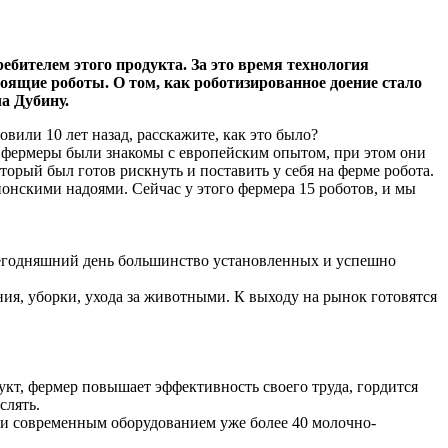
бителем этого продукта. За это время технология
оящие роботы. О том, как роботизированное доение стало
а Дубину.
или 10 лет назад, расскажите, как это было?
ие фермеры были знакомы с европейским опытом, при этом они
орый был готов рискнуть и поставить у себя на ферме робота.
онскими надоями. Сейчас у этого фермера 15 роботов, и мы
сегодняшний день большинство установленных и успешно
ния, уборки, ухода за животными. К выходу на рынок готовятся
укт, фермер повышает эффективность своего труда, гордится
слять.
ли современным оборудованием уже более 40 молочно-