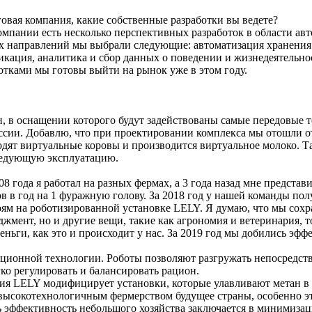
ая компания, какие собственные разработки вы ведете?
компании есть несколько перспективных разработок в области а
ых направлений мы выбрали следующие: автоматизация хранения
икация, аналитика и сбор данных о поведении и жизнедеятельн
ботками мы готовы выйти на рынок уже в этом году.
и, в оснащении которого будут задействованы самые передовые 
оссии. Добавлю, что при проектировании комплекса мы отошли 
дят виртуальные коровы и производится виртуальное молоко. Та
следующую эксплуатацию.
ода я работал на разных фермах, а 3 года назад мне представ
в в год на 1 фуражную голову. За 2018 год у нашей команды пол
оям на роботизированной установке LELY. Я думаю, что мы сохра
джмент, но и другие вещи, такие как агрономия и ветеринария, 
ьги, как это и происходит у нас. За 2019 год мы добились эфф
ционной технологии. Роботы позволяют разгружать непосредстве
о регулировать и балансировать рацион.
ния LELY модифицирует установки, которые улавливают метан в 
а высокотехнологичным фермерством будущее страны, особенно эт
ь эффективность небольшого хозяйства заключается в минимиза