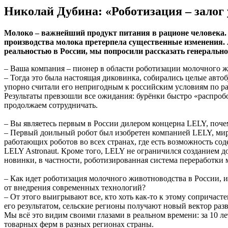
Николай Дубина: «Роботизация – залог
Молоко – важнейший продукт питания в рационе человека. У
производства молока претерпела существенные изменения. 
реальностью в России, мы попросили рассказать генераль
– Ваша компания – пионер в области роботизации молочного жи
– Тогда это была настоящая диковинка, собирались целые авт
упорно считали его непригодным к российским условиям по ра
Результаты превзошли все ожидания: бурёнки быстро «распроб
продолжаем сотрудничать.
– Вы являетесь первым в России дилером концерна LELY, поче
– Первый доильный робот был изобретен компанией LELY, мир
работающих роботов во всех странах, где есть возможность сод
LELY Astronaut. Кроме того, LELY не ограничился созданием д
новинки, в частности, роботизированная система переработки 
– Как идет роботизация молочного животноводства в России, 
от внедрения современных технологий?
– От этого выигрывают все, кто хоть как-то к этому сопричас
его результатом, сельские регионы получают новый вектор раз
Мы всё это видим своими глазами в реальном времени: за 10 
товарных ферм в разных регионах страны.