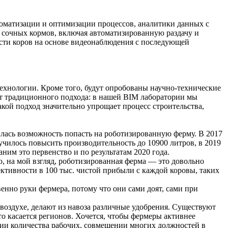
втоматизации и оптимизации процессов, аналитики данных с
 сочных кормов, включая автоматизированную раздачу и
ости коров на основе видеонаблюдения с последующей
технологии. Кроме того, будут опробованы научно-технические
от традиционного подхода: в нашей BIM лаборатории мы
кой подход значительно упрощает процесс строительства,
илась возможность попасть на роботизированную ферму. В 2017
училось повысить производительность до 10900 литров, в 2019
ним это первенство и по результатам 2020 года.
то, на мой взгляд, роботизированная ферма — это довольно
ективности в 100 тыс. чистой прибыли с каждой коровы, таких
нно руки фермера, потому что они сами доят, сами при
воздухе, делают из навоза различные удобрения. Существуют
о касается регионов. Хочется, чтобы фермеры активнее
ции количества рабочих, совмещении многих должностей в