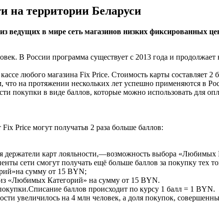
ти на территории Беларуси
 из ведущих в мире сеть магазинов низких фиксированных це
овек. В России программа существует с 2013 года и продолжает 
ассе любого магазина Fix Price. Стоимость карты составляет 2
 что на протяжении нескольких лет успешно применяются в Ро
ости покупки в виде баллов, которые можно использовать для о
Fix Price могут получатьв 2 раза больше баллов:
ся держатели карт лояльности,—возможность выбора «Любимых 
лиенты сети смогут получать ещё больше баллов за покупку тех т
орий»на сумму от 15 BYN;
 из «Любимых Категорий» на сумму от 15 BYN.
окупки.Списание баллов происходит по курсу 1 балл = 1 BYN.
ости увеличилось на 4 млн человек, а доля покупок, совершенны