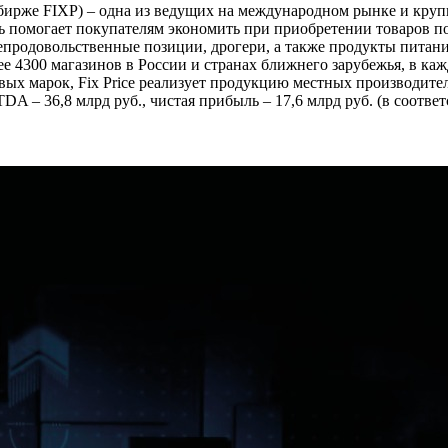
 бирже FIXP) – одна из ведущих на международном рынке и кру
нь помогает покупателям экономить при приобретении товаров по
продовольственные позиции, дрогери, а также продукты питан
ее 4300 магазинов в России и странах ближнего зарубежья, в ка
ых марок, Fix Price реализует продукцию местных производите
DA – 36,8 млрд руб., чистая прибыль – 17,6 млрд руб. (в соотв