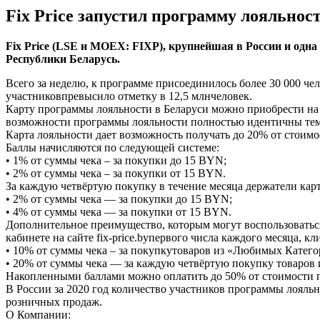
Fix Price запустил программу лояльнос
Fix Price (LSE и MOEX: FIXP), крупнейшая в России и одна
Республики Беларусь.
Всего за неделю, к программе присоединилось более 30 000 чел
участниковпревысило отметку в 12,5 млнчеловек.
Карту программы лояльности в Беларуси можно приобрести на к
возможности программы лояльности полностью идентичны тем,
Карта лояльности дает возможность получать до 20% от стоим
Баллы начисляются по следующей системе:
• 1% от суммы чека – за покупки до 15 BYN;
• 2% от суммы чека – за покупки от 15 BYN.
За каждую четвёртую покупку в течение месяца держатели карт 
• 2% от суммы чека — за покупки до 15 BYN;
• 4% от суммы чека — за покупки от 15 BYN.
Дополнительное преимущество, которым могут воспользовать
кабинете на сайте fix-price.byпервого числа каждого месяца, к
• 10% от суммы чека – за покупкутоваров из «Любимых Катег
• 20% от суммы чека — за каждую четвёртую покупку товаров
Накопленными баллами можно оплатить до 50% от стоимости п
В России за 2020 год количество участников программы лояльн
розничных продаж.
О Компании: