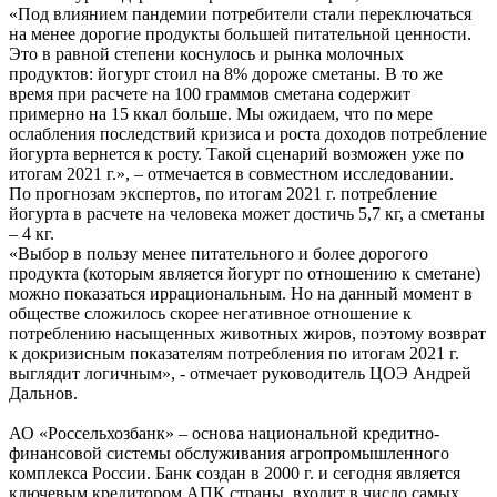
«Под влиянием пандемии потребители стали переключаться
на менее дорогие продукты большей питательной ценности.
Это в равной степени коснулось и рынка молочных
продуктов: йогурт стоил на 8% дороже сметаны. В то же
время при расчете на 100 граммов сметана содержит
примерно на 15 ккал больше. Мы ожидаем, что по мере
ослабления последствий кризиса и роста доходов потребление
йогурта вернется к росту. Такой сценарий возможен уже по
итогам 2021 г.», – отмечается в совместном исследовании.
По прогнозам экспертов, по итогам 2021 г. потребление
йогурта в расчете на человека может достичь 5,7 кг, а сметаны
– 4 кг.
«Выбор в пользу менее питательного и более дорогого
продукта (которым является йогурт по отношению к сметане)
можно показаться иррациональным. Но на данный момент в
обществе сложилось скорее негативное отношение к
потреблению насыщенных животных жиров, поэтому возврат
к докризисным показателям потребления по итогам 2021 г.
выглядит логичным», - отмечает руководитель ЦОЭ Андрей
Дальнов.
АО «Россельхозбанк» – основа национальной кредитно-
финансовой системы обслуживания агропромышленного
комплекса России. Банк создан в 2000 г. и сегодня является
ключевым кредитором АПК страны, входит в число самых