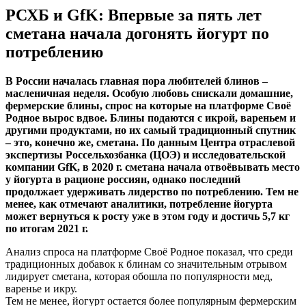
РСХБ и GfK: Впервые за пять лет
сметана начала догонять йогурт по
потреблению
В России началась главная пора любителей блинов –
масленичная неделя. Особую любовь снискали домашние,
фермерские блины, спрос на которые на платформе Своё
Родное вырос вдвое. Блины подаются с икрой, вареньем и
другими продуктами, но их самый традиционный спутник
– это, конечно же, сметана. По данным Центра отраслевой
экспертизы Россельхозбанка (ЦОЭ) и исследовательской
компании GfK, в 2020 г. сметана начала отвоёвывать место
у йогурта в рационе россиян, однако последний
продолжает удерживать лидерство по потреблению. Тем не
менее, как отмечают аналитики, потребление йогурта
может вернуться к росту уже в этом году и достичь 5,7 кг
по итогам 2021 г.
Анализ спроса на платформе Своё Родное показал, что среди
традиционных добавок к блинам со значительным отрывом
лидирует сметана, которая обошла по популярности мед,
варенье и икру.
Тем не менее, йогурт остается более популярным фермерским