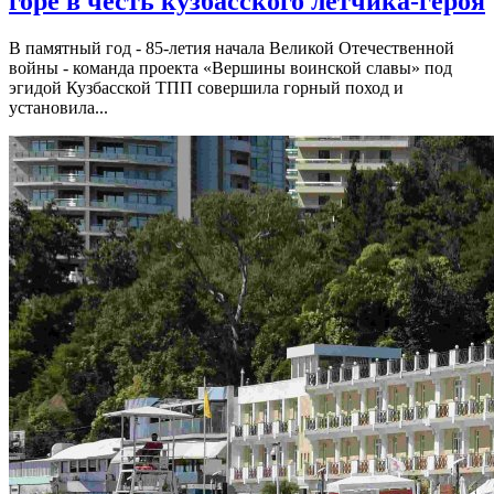
горе в честь кузбасского лётчика-героя
В памятный год - 85-летия начала Великой Отечественной
войны - команда проекта «Вершины воинской славы» под
эгидой Кузбасской ТПП совершила горный поход и
установила...