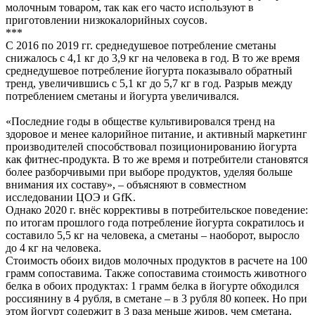
молочным товаром, так как его часто используют в
приготовлении низкокалорийных соусов.
***
С 2016 по 2019 гг. среднедушевое потребление сметаны
снижалось с 4,1 кг до 3,9 кг на человека в год. В то же время
среднедушевое потребление йогурта показывало обратный
тренд, увеличившись с 5,1 кг до 5,7 кг в год. Разрыв между
потреблением сметаны и йогурта увеличивался.
«Последние годы в обществе культивировался тренд на
здоровое и менее калорийное питание, и активный маркетинг
производителей способствовал позиционированию йогурта
как фитнес-продукта. В то же время и потребители становятся
более разборчивыми при выборе продуктов, уделяя больше
внимания их составу», – объясняют в совместном
исследовании ЦОЭ и GfK.
Однако 2020 г. внёс коррективы в потребительское поведение:
по итогам прошлого года потребление йогурта сократилось и
составило 5,5 кг на человека, а сметаны – наоборот, выросло
до 4 кг на человека.
Стоимость обоих видов молочных продуктов в расчете на 100
грамм сопоставима. Также сопоставима стоимость животного
белка в обоих продуктах: 1 грамм белка в йогурте обходился
россиянину в 4 рубля, в сметане – в 3 рубля 80 копеек. Но при
этом йогурт содержит в 3 раза меньше жиров, чем сметана.