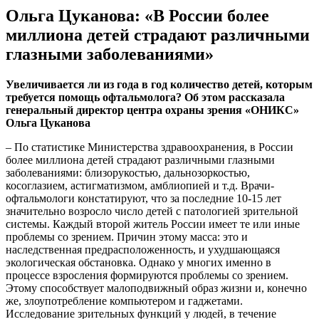
Ольга Цуканова: «В России более
миллиона детей страдают различными
глазными заболеваниями»
Увеличивается ли из года в год количество детей, которым
требуется помощь офтальмолога? Об этом рассказала
генеральный директор центра охраны зрения «ОНИКС»
Ольга Цуканова
– По статистике Министерства здравоохранения, в России
более миллиона детей страдают различными глазными
заболеваниями: близорукостью, дальнозоркостью,
косоглазием, астигматизмом, амблиопией и т.д. Врачи-
офтальмологи констатируют, что за последние 10-15 лет
значительно возросло число детей с патологией зрительной
системы. Каждый второй житель России имеет те или иные
проблемы со зрением. Причин этому масса: это и
наследственная предрасположенность, и ухудшающаяся
экологическая обстановка. Однако у многих именно в
процессе взросления формируются проблемы со зрением.
Этому способствует малоподвижный образ жизни и, конечно
же, злоупотребление компьютером и гаджетами.
Исследование зрительных функций у людей, в течение