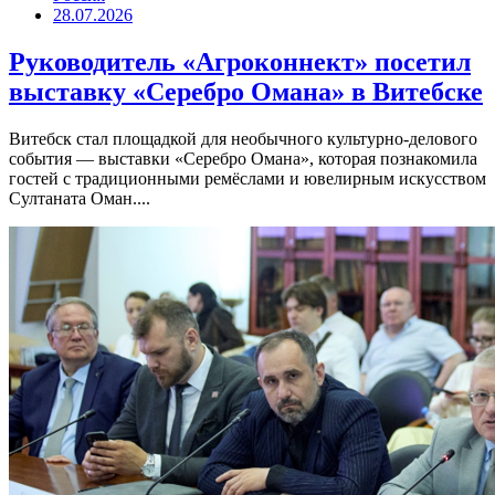
28.07.2026
Руководитель «Агроконнект» посетил
выставку «Серебро Омана» в Витебске
Витебск стал площадкой для необычного культурно-делового
события — выставки «Серебро Омана», которая познакомила
гостей с традиционными ремёслами и ювелирным искусством
Султаната Оман....