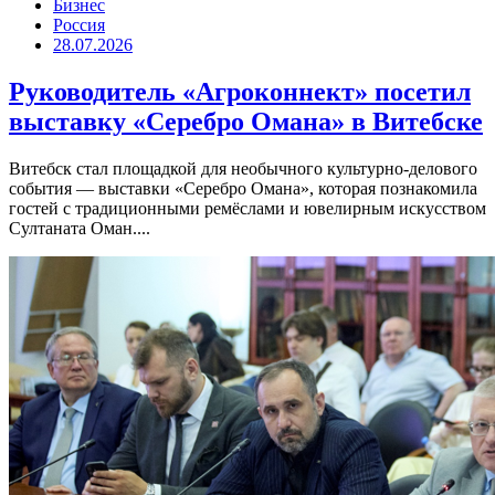
Бизнес
Россия
28.07.2026
Руководитель «Агроконнект» посетил
выставку «Серебро Омана» в Витебске
Витебск стал площадкой для необычного культурно-делового
события — выставки «Серебро Омана», которая познакомила
гостей с традиционными ремёслами и ювелирным искусством
Султаната Оман....