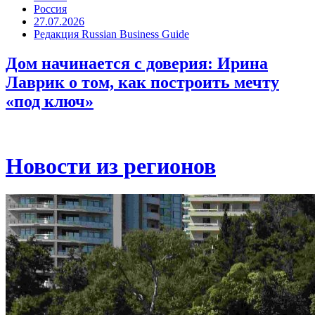
Россия
27.07.2026
Редакция Russian Business Guide
Дом начинается с доверия: Ирина
Лаврик о том, как построить мечту
«под ключ»
Новости из регионов