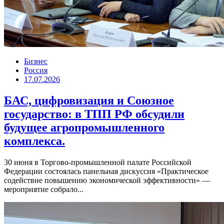
Бизнес
Россия
17.07.2026
БАС, цифровизация и Союзное
государство: в ТПП РФ обсудили
будущее агропромышленного
комплекса.
30 июня в Торгово-промышленной палате Российской
Федерации состоялась панельная дискуссия «Практическое
содействие повышению экономической эффективности» —
мероприятие собрало...