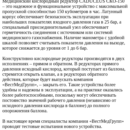
Медицинский кислородный редуктор CADUCEUS СКО-150
– это надежное и функциональное устройство с максимальной
пропускной способностью 150 кубометров в час. Латунный
корпус обеспечивает безопасность эксплуатации при
наибольших показателях входного давления газа в 25 бар, а
специальный присоединительный узел обеспечивает
герметичность соединения с источником или системой
медицинского газоснабжения. Наличие манометра с удобной
шкалой позволяет считывать показатели давления на выходе,
которое снижается до уровня от 1 до 6 бар.
Конструктивно кислородные редукторы производятся в двух
исполнениях – прямом и обратном. В редукторах прямого
давления исходный кислород, который поступает из баллона,
стремится открыть клапан, а в редукторах обратного
действия, которые будет выпускать компания
«ВестМедГрупп», – закрыть его. Такие устройства более
удобны и надежны в эксплуатации, а на практике оказались
более работоспособными, поскольку могут обеспечивать
постоянство значений рабочего давления (независимо от
исходного давления кислорода в баллоне) до полного
опорожнения баллона.
В настоящее время специалисты компании «ВестМедГрупп»
проводят тестовые испытания нового устройства.