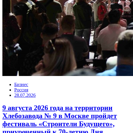
Бизнес
Россия
28.07.2026
9 августа 2026 года на территории
Хлебозавода № 9 в Москве пройдет
фестиваль «Строители Будущего»,
приуроченный к 70-летию Дня