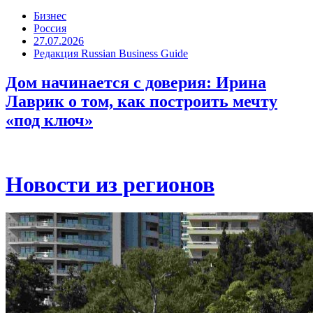
Бизнес
Россия
27.07.2026
Редакция Russian Business Guide
Дом начинается с доверия: Ирина
Лаврик о том, как построить мечту
«под ключ»
Новости из регионов