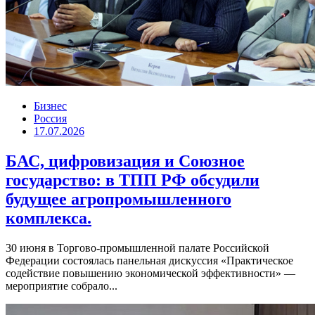
Бизнес
Россия
17.07.2026
БАС, цифровизация и Союзное
государство: в ТПП РФ обсудили
будущее агропромышленного
комплекса.
30 июня в Торгово-промышленной палате Российской
Федерации состоялась панельная дискуссия «Практическое
содействие повышению экономической эффективности» —
мероприятие собрало...