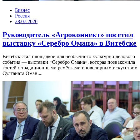
Бизнес
Россия
28.07.2026
Руководитель «Агроконнект» посетил
выставку «Серебро Омана» в Витебске
Витебск стал площадкой для необычного культурно-делового
события — выставки «Серебро Омана», которая познакомила
гостей с традиционными ремёслами и ювелирным искусством
Султаната Оман....