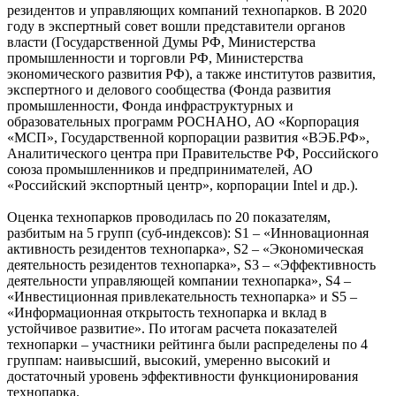
резидентов и управляющих компаний технопарков. В 2020
году в экспертный совет вошли представители органов
власти (Государственной Думы РФ, Министерства
промышленности и торговли РФ, Министерства
экономического развития РФ), а также институтов развития,
экспертного и делового сообщества (Фонда развития
промышленности, Фонда инфраструктурных и
образовательных программ РОСНАНО, АО «Корпорация
«МСП», Государственной корпорации развития «ВЭБ.РФ»,
Аналитического центра при Правительстве РФ, Российского
союза промышленников и предпринимателей, АО
«Российский экспортный центр», корпорации Intel и др.).
Оценка технопарков проводилась по 20 показателям,
разбитым на 5 групп (суб-индексов): S1 – «Инновационная
активность резидентов технопарка», S2 – «Экономическая
деятельность резидентов технопарка», S3 – «Эффективность
деятельности управляющей компании технопарка», S4 –
«Инвестиционная привлекательность технопарка» и S5 –
«Информационная открытость технопарка и вклад в
устойчивое развитие». По итогам расчета показателей
технопарки – участники рейтинга были распределены по 4
группам: наивысший, высокий, умеренно высокий и
достаточный уровень эффективности функционирования
технопарка.