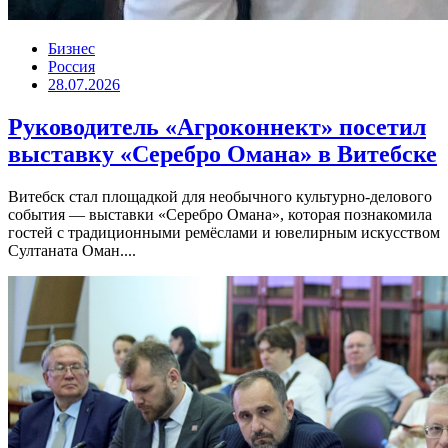
Бизнес
Россия
28.07.2026
Руководитель «Агроконнект» посетил
выставку «Серебро Омана» в Витебске
Витебск стал площадкой для необычного культурно-делового
события — выставки «Серебро Омана», которая познакомила
гостей с традиционными ремёслами и ювелирным искусством
Султаната Оман....