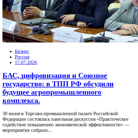
Бизнес
Россия
17.07.2026
БАС, цифровизация и Союзное
государство: в ТПП РФ обсудили
будущее агропромышленного
комплекса.
30 июня в Торгово-промышленной палате Российской
Федерации состоялась панельная дискуссия «Практическое
содействие повышению экономической эффективности» —
мероприятие собрало...