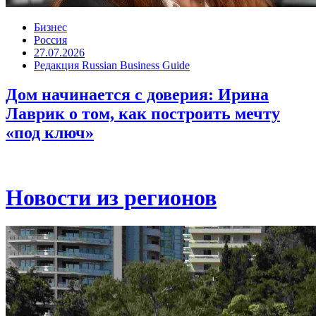
Бизнес
Россия
27.07.2026
Редакция Russian Business Guide
Дом начинается с доверия: Ирина
Лаврик о том, как построить мечту
«под ключ»
Новости из регионов