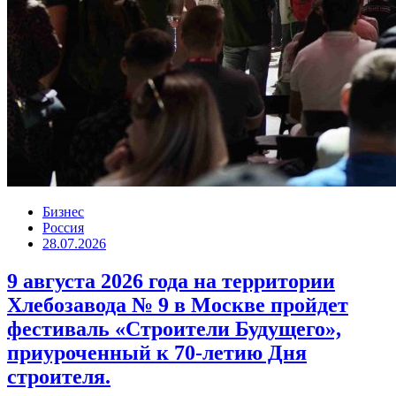
Бизнес
Россия
28.07.2026
9 августа 2026 года на территории
Хлебозавода № 9 в Москве пройдет
фестиваль «Строители Будущего»,
приуроченный к 70-летию Дня
строителя.