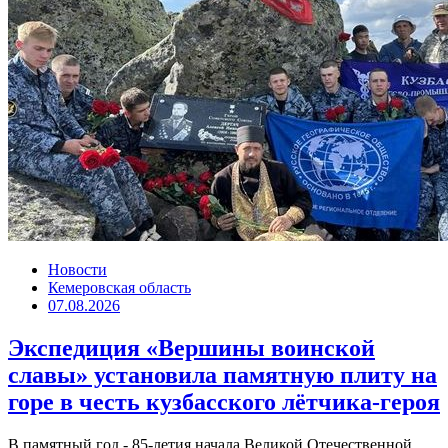
Новости
Кемеровская область
07.08.2026
Экспедиция «Вершины воинской
славы» установила памятную плиту на
горе в честь кузбасского лётчика-героя
В памятный год - 85-летия начала Великой Отечественной