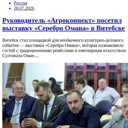
Россия
28.07.2026
Руководитель «Агроконнект» посетил
выставку «Серебро Омана» в Витебске
Витебск стал площадкой для необычного культурно-делового
события — выставки «Серебро Омана», которая познакомила
гостей с традиционными ремёслами и ювелирным искусством
Султаната Оман....