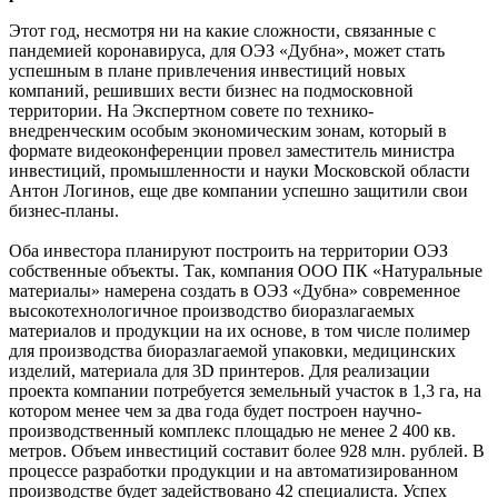
Этот год, несмотря ни на какие сложности, связанные с
пандемией коронавируса, для ОЭЗ «Дубна», может стать
успешным в плане привлечения инвестиций новых
компаний, решивших вести бизнес на подмосковной
территории. На Экспертном совете по технико-
внедренческим особым экономическим зонам, который в
формате видеоконференции провел заместитель министра
инвестиций, промышленности и науки Московской области
Антон Логинов, еще две компании успешно защитили свои
бизнес-планы.
Оба инвестора планируют построить на территории ОЭЗ
собственные объекты. Так, компания ООО ПК «Натуральные
материалы» намерена создать в ОЭЗ «Дубна» современное
высокотехнологичное производство биоразлагаемых
материалов и продукции на их основе, в том числе полимер
для производства биоразлагаемой упаковки, медицинских
изделий, материала для 3D принтеров. Для реализации
проекта компании потребуется земельный участок в 1,3 га, на
котором менее чем за два года будет построен научно-
производственный комплекс площадью не менее 2 400 кв.
метров. Объем инвестиций составит более 928 млн. рублей. В
процессе разработки продукции и на автоматизированном
производстве будет задействовано 42 специалиста. Успех