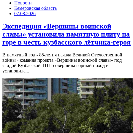
Новости
Кемеровская область
07.08.2026
Экспедиция «Вершины воинской
славы» установила памятную плиту на
горе в честь кузбасского лётчика-героя
В памятный год - 85-летия начала Великой Отечественной
войны - команда проекта «Вершины воинской славы» под
эгидой Кузбасской ТПП совершила горный поход и
установила...