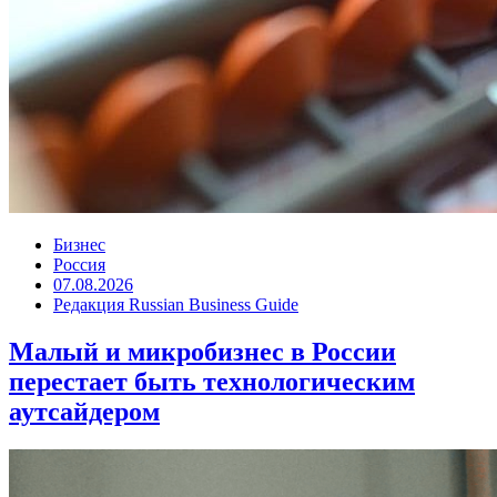
Бизнес
Россия
07.08.2026
Редакция Russian Business Guide
Малый и микробизнес в России
перестает быть технологическим
аутсайдером