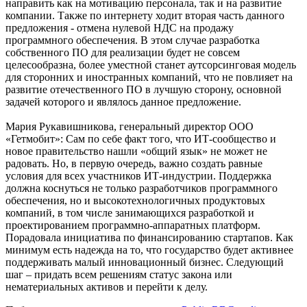
направить как на мотивацию персонала, так и на развитие
компании. Также по интернету ходит вторая часть данного
предложения - отмена нулевой НДС на продажу
программного обеспечения. В этом случае разработка
собственного ПО для реализации будет не совсем
целесообразна, более уместной станет аутсорсинговая модель
для сторонних и иностранных компаний, что не повлияет на
развитие отечественного ПО в лучшую сторону, основной
задачей которого и являлось данное предложение.
Мария Рукавишникова, генеральный директор ООО
«Гетмобит»: Сам по себе факт того, что ИТ-сообщество и
новое правительство нашли «общий язык» не может не
радовать. Но, в первую очередь, важно создать равные
условия для всех участников ИТ-индустрии. Поддержка
должна коснуться не только разработчиков программного
обеспечения, но и высокотехнологичных продуктовых
компаний, в том числе занимающихся разработкой и
проектированием программно-аппаратных платформ.
Порадовала инициатива по финансированию стартапов. Как
минимум есть надежда на то, что государство будет активнее
поддерживать малый инновационный бизнес. Следующий
шаг – придать всем решениям статус закона или
нематериальных активов и перейти к делу.