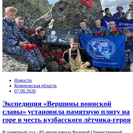
Новости
Кемеровская область
07.08.2026
Экспедиция «Вершины воинской
славы» установила памятную плиту на
горе в честь кузбасского лётчика-героя
В памятный год - 85-летия начала Великой Отечественной