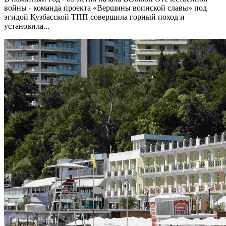
войны - команда проекта «Вершины воинской славы» под
эгидой Кузбасской ТПП совершила горный поход и
установила...