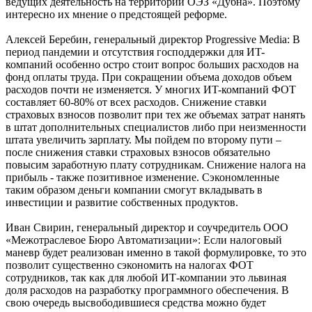
ведущих деятельность на территории ОЭЗ «Дубна». Поэтому
интересно их мнение о предстоящей реформе.
Алексей Беребин, генеральный директор Progressive Media: В
период пандемии и отсутствия господдержки для ИT-
компаний особенно остро стоит вопрос больших расходов на
фонд оплаты труда. При сокращении объема доходов объем
расходов почти не изменяется. У многих ИT-компаний ФОТ
составляет 60-80% от всех расходов. Снижение ставки
страховых взносов позволит при тех же объемах затрат нанять
в штат дополнительных специалистов либо при неизменности
штата увеличить зарплату. Мы пойдем по второму пути –
после снижения ставки страховых взносов обязательно
повысим заработную плату сотрудникам. Снижение налога на
прибыль - также позитивное изменение. Сэкономленные
таким образом деньги компании смогут вкладывать в
инвестиции и развитие собственных продуктов.
Иван Свирин, генеральный директор и соучредитель ООО
«Межотраслевое Бюро Автоматизации»: Если налоговый
маневр будет реализован именно в такой формулировке, то это
позволит существенно сэкономить на налогах ФОТ
сотрудников, так как для любой ИТ-компании это львиная
доля расходов на разработку программного обеспечения. В
свою очередь высвободившиеся средства можно будет