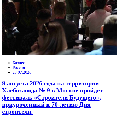
Бизнес
Россия
28.07.2026
9 августа 2026 года на территории
Хлебозавода № 9 в Москве пройдет
фестиваль «Строители Будущего»,
приуроченный к 70-летию Дня
строителя.