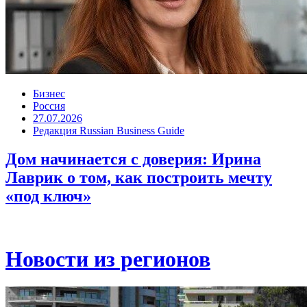
Бизнес
Россия
27.07.2026
Редакция Russian Business Guide
Дом начинается с доверия: Ирина
Лаврик о том, как построить мечту
«под ключ»
Новости из регионов