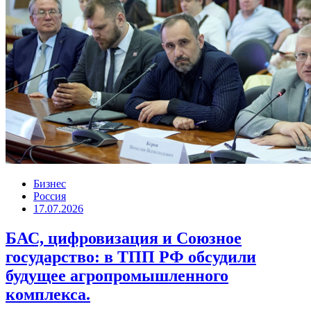
Бизнес
Россия
17.07.2026
БАС, цифровизация и Союзное
государство: в ТПП РФ обсудили
будущее агропромышленного
комплекса.